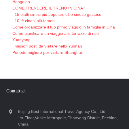
Hongqiao
COME PRENDERE IL TRENO IN CINA?
I 15 piatti cinesi più popolari, cibo cinese gustoso
I 10 tè cinesi più famosi
Come organizzare il tuo primo viaggio in famiglia in Cina
Come pianificare un viaggio alle terrazze di riso
Yuanyang
I migliori posti da visitare nello Yunnan
Periodo migliore per visitare Shanghai
Contattaci
Beijing Best International Travel Agency Co., Ltd
1st Floor,Vanke Metropolis,Chaoyang District, Pechino,
China