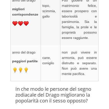
anno del drago
Può godere di un
topo,
matrimonio felice,
migliori
scimmia,
essere prospero con
corrispondenze
gallo
laboriosità e
parsimonia. Sia la
famiglia, la prole e le
proprietà possono
essere raggiunte.
anno del drago
non può vivere in
cane,
armonia, può essere
peggiori partite
coniglio
distrutto e separato.
Non può avere una
mente pacifica.
In che modo le persone del segno
zodiacale del Drago migliorano la
popolarità con il sesso opposto?