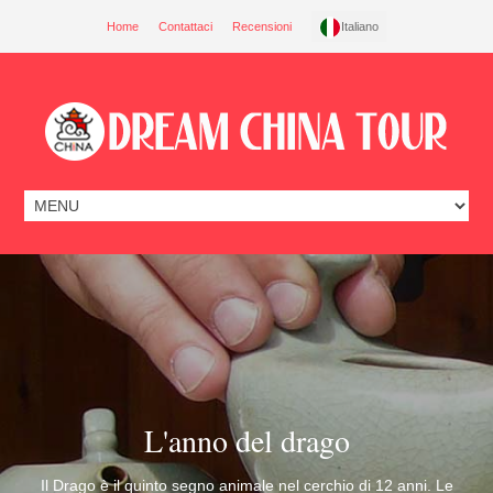
Home
Contattaci
Recensioni
Italiano
L'anno del drago
Il Drago è il quinto segno animale nel cerchio di 12 anni. Le