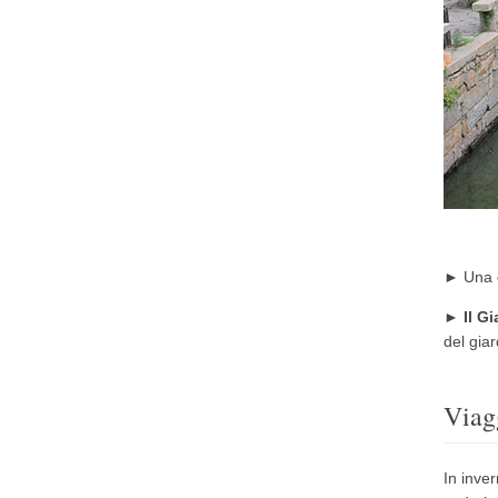
►
Una
►
Il G
del gia
Viag
In inve