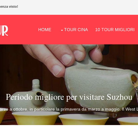
senza visto!
HOME
TOUR CINA
10 TOUR MIGLIORI
Periodo migliore per visitare Suzhou
marzo a ottobre, in particolare la primavera da marzo a maggio. Il West