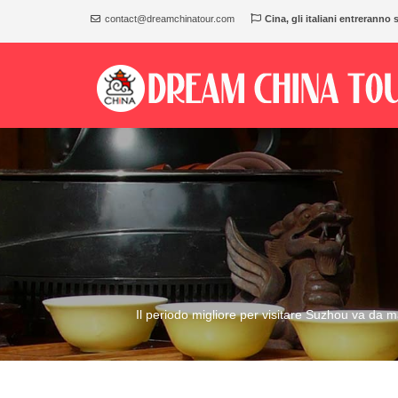
contact@dreamchinatour.com
Cina, gli italiani entreranno 
Il periodo migliore per visitare Suzhou va da 