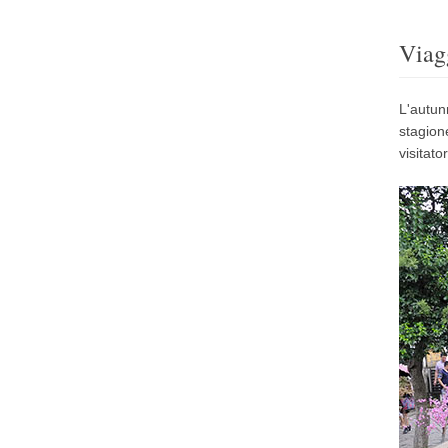
Viag
L'autun
stagione
visitat