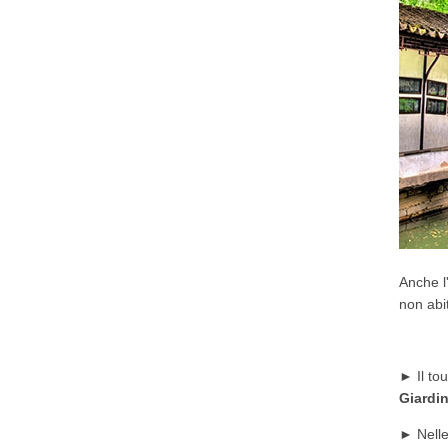
Anche l
non abi
►
Il to
Giardi
►
Nelle