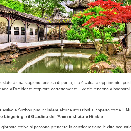
'estate è una stagione turistica di punta, ma è calda e opprimente, poic
tuate all'ambiente respirare correttamente.
I vestiti tendono a bagnars
ur estivo a Suzhou può includere alcune attrazioni al coperto come
il M
no
Lingering
e il
Giardino dell'Amministratore Himble
 giornate estive si possono prendere in considerazione le città acquati