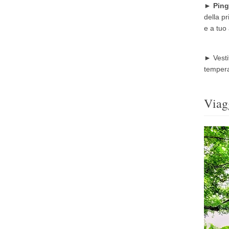
►
Ping
della p
e a tuo 
►
Vesti
tempera
Viag