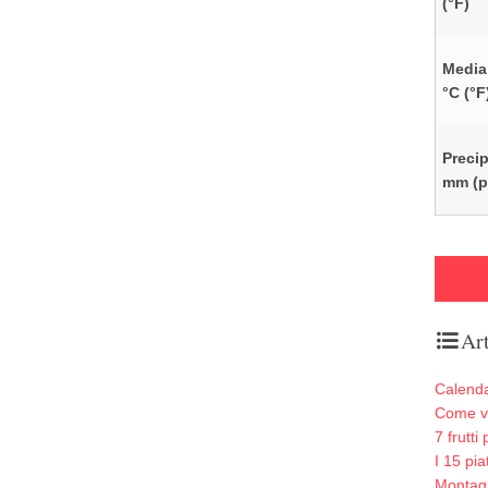
(°F)
Media
°C (°F
Precip
mm (po
Art
Calendar
Come vi
7 frutt
I 15 pia
Montag