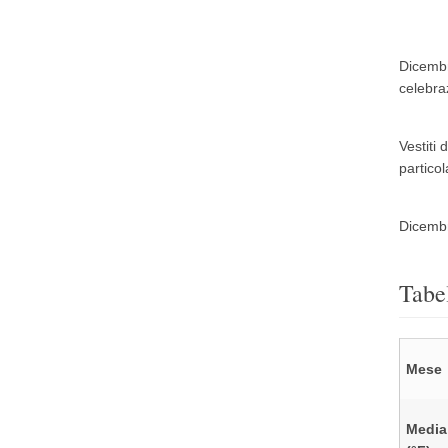
Dicembre
celebra
Vestiti
partico
Dicembre
Tabe
Mese
Media 