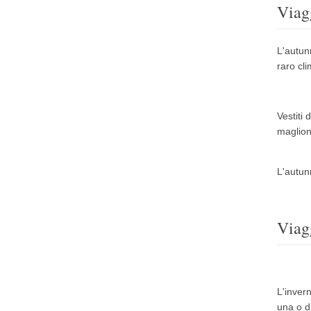
Viag
L'autun
raro cl
Vestiti 
maglion
L'autunn
Viag
L'inver
una o d