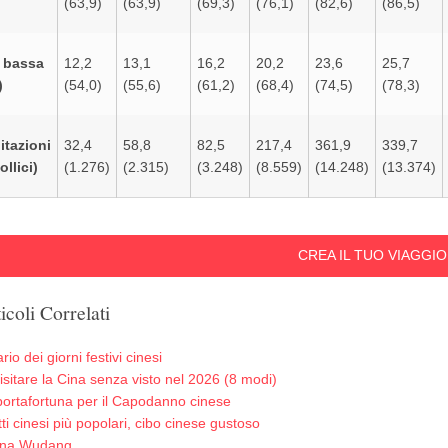
(63,9)
(63,9)
(69,3)
(76,1)
(82,6)
(86,5)
 bassa
12,2
13,1
16,2
20,2
23,6
25,7
)
(54,0)
(55,6)
(61,2)
(68,4)
(74,5)
(78,3)
itazioni
32,4
58,8
82,5
217,4
361,9
339,7
llici)
(1.276)
(2.315)
(3.248)
(8.559)
(14.248)
(13.374)
CREA IL TUO VIAGGIO
icoli Correlati
io dei giorni festivi cinesi
sitare la Cina senza visto nel 2026 (8 modi)
i portafortuna per il Capodanno cinese
tti cinesi più popolari, cibo cinese gustoso
na Wudang