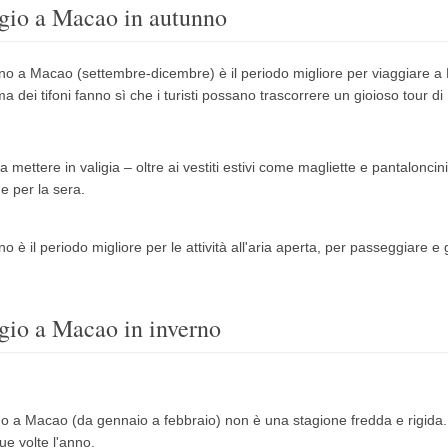
gio a Macao in autunno
no a Macao (settembre-dicembre) è il periodo migliore per viaggiare 
ima dei tifoni fanno sì che i turisti possano trascorrere un gioioso tour
da mettere in valigia – oltre ai vestiti estivi come magliette e pantalonci
e per la sera.
o è il periodo migliore per le attività all'aria aperta, per passeggiare e g
gio a Macao in inverno
no a Macao (da gennaio a febbraio) non è una stagione fredda e rigida
ue volte l'anno.