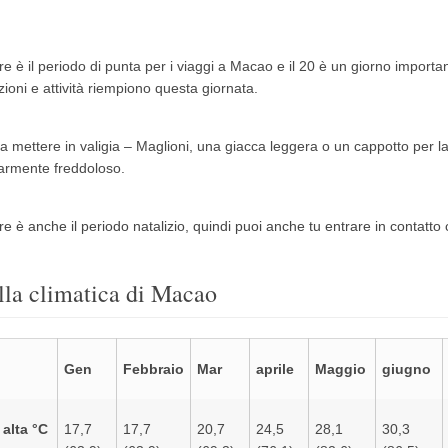
 è il periodo di punta per i viaggi a Macao e il 20 è un giorno important
zioni e attività riempiono questa giornata.
 da mettere in valigia – Maglioni, una giacca leggera o un cappotto per l
larmente freddoloso.
 è anche il periodo natalizio, quindi puoi anche tu entrare in contatto co
lla climatica di Macao
Gen
Febbraio
Mar
aprile
Maggio
giugno
alta °C
17,7
17,7
20,7
24,5
28,1
30,3