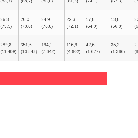
(88,7)
(88,2)
(86,0)
(81,3)
(74,1)
(67,3)
(
26,3
26,0
24,9
22,3
17,8
13,8
2
(79,3)
(78,8)
(76,8)
(72,1)
(64,0)
(56,8)
(
289,8
351,6
194,1
116,9
42,6
35,2
2
(11.409)
(13.843)
(7,642)
(4.602)
(1.677)
(1.386)
(