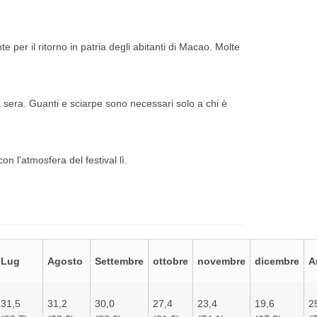
e per il ritorno in patria degli abitanti di Macao.
Molte
a sera.
Guanti e sciarpe sono necessari solo a chi è
n l'atmosfera del festival lì.
Lug
Agosto
Settembre
ottobre
novembre
dicembre
A
31,5
31,2
30,0
27,4
23,4
19,6
2