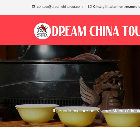
contact@dreamchinatour.com
Cina, gli italiani entreranno 
Il periodo migliore per visitare Macao è la 