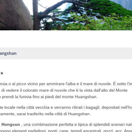
uangshan
★★
nxia o al picco vicino per ammirare l'alba e il mare di nuvole. È sotto l'i
à di vedere il colorato mare di nuvole che è la vista dall'alto del Monte
prendi la funivia fino ai piedi del monte Huangshan.
 locale nella città vecchia e verranno ritirati i bagagli, depositati nell'ho
amente, sarai trasferito nella città di Huangshan.
di Hongcun
, una combinazione perfetta e tipica di splendidi scenari nat
ngono eleganti padiglioni, ponti, case, templi ancestrali, pozzi, ecc. Ass