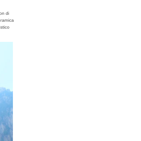
on di
oramica
stico