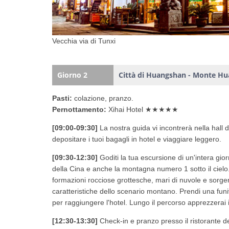
Vecchia via di Tunxi
Giorno 2
Città di Huangshan - Monte H
Pasti:
colazione, pranzo.
Pernottamento:
Xihai Hotel ★★★★★
[09:00-09:30]
La nostra guida vi incontrerà nella hall d
depositare i tuoi bagagli in hotel e viaggiare leggero.
[09:30-12:30]
Goditi la tua escursione di un'intera gio
della Cina e anche la montagna numero 1 sotto il cielo. 
formazioni rocciose grottesche, mari di nuvole e sorgent
caratteristiche dello scenario montano. Prendi una funi
per raggiungere l'hotel. Lungo il percorso apprezzerai 
[12:30-13:30]
Check-in e pranzo presso il ristorante de