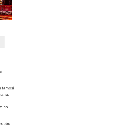
i
ù famosi
trana,
mmino
arebbe