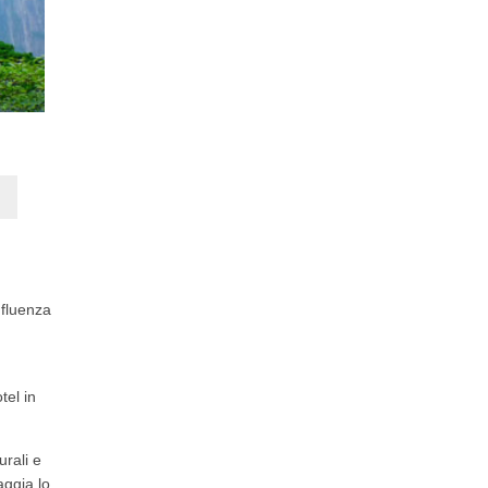
nfluenza
tel in
urali e
aggia lo