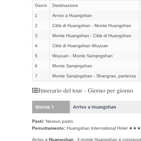
Giorni
Destinazione
1
Arrivo a Huangshan
2
Città di Huangshan - Monte Huangshan
3
Monte Huangshan - Città di Huangshan
4
Città di Huangshan-Wuyuan
5
Wuyuan - Monte Sanqingshan
6
Monte Sanqingshan
7
Monte Sanqingshan - Shangrao, partenza
Itinerario del tour - Giorno per giorno
Giorno 1
Arrivo a Huangshan
Pasti:
Nessun pasto.
Pernottamento:
Huangshan International Hotel ★★
Arrivo a
Huangshan
: il monte Huangshan è conosciuto