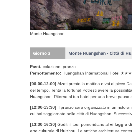
Monte Huangshan
Giorno 3
Monte Huangshan - Città di H
Pasti:
colazione, pranzo.
Pernottamento:
Huangshan International Hotel ★★
[06:00-12:00]
Alzati presto la mattina e vai al picco Da
del tempo. Tenta la fortuna! Potresti avere la possibilit
Huangshan. Ritorna al tuo hotel per una breve pausa e 
[12:00-13:30]
Il pranzo sarà organizzato in un ristorante
cui hai soggiornato nella città di Huangshan. Successiv
[13:30-16:30]
Goditi il tour pomeridiano al
villaggio 
arte culturale di Huizhou. Le antiche architetture conte