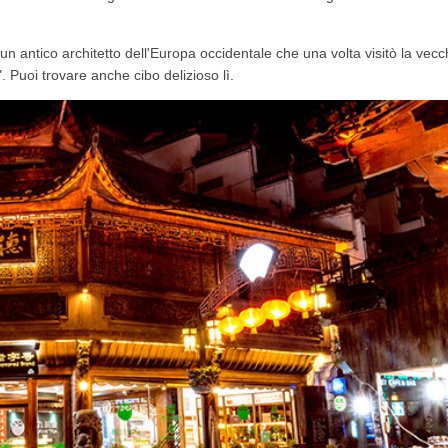
 un antico architetto dell'Europa occidentale che una volta visitò la vecc
. Puoi trovare anche cibo delizioso lì.