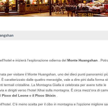
uangshan
ell'hotel e inizierà l'esplorazione odierna del
Monte Huangshan
. Potra
rnata per visitare il Monte Huangshan, uno dei dieci punti panoramici pi
È caratterizzato dalle quattro meraviglie, vale a dire pini dalla forma s
i termali cristalline. La Montagna Gialla è celebrata per avere tutte le
via e dirigiti verso l'hotel Xihai sulla montagna. È circa mezz'ora di ca
il
Picco del Leone
e
il Picco Shixin
.
ll'hotel. C'è meno scelta per il cibo in montagna e l'opzione migliore s