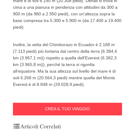
mare è di soli 6.190 m (20.308 piedi).
Denali si trova in
cima a una pianura in pendenza con altitudini da 300 a
900 m (da 980 a 2.950 piedi), con un'altezza sopra la
base compresa tra 5.300 e 5.900 m (da 17.400 a 19.400
piedi).
Inoltre, la vetta del Chimborazo in Ecuador è 2.168 m
(7.113 piedi) più lontana dal centro della terra (6.384,4
km (3.967,1 mi)) rispetto a quella dell'Everest (6.382,3
km (3.965,8 mi)), perché la terra si rigonfia
all'equatore.
Ma la sua altezza sul livello del mare è di
soli 6.268 m (20.564,3 piedi) mentre quella del Monte
Everest è di 8.848 m (29.028,9 piedi).
CREA IL TUO VIAGGIO
Articoli Correlati