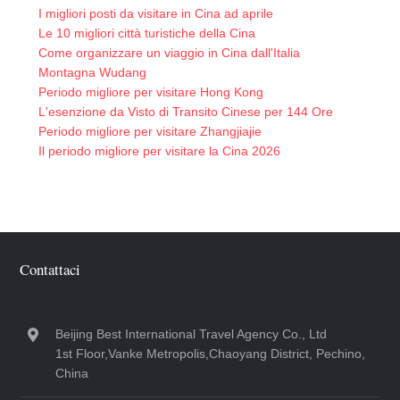
I migliori posti da visitare in Cina ad aprile
Le 10 migliori città turistiche della Cina
Come organizzare un viaggio in Cina dall'Italia
Montagna Wudang
Periodo migliore per visitare Hong Kong
L'esenzione da Visto di Transito Cinese per 144 Ore
Periodo migliore per visitare Zhangjiajie
Il periodo migliore per visitare la Cina 2026
Contattaci
Beijing Best International Travel Agency Co., Ltd
1st Floor,Vanke Metropolis,Chaoyang District, Pechino,
China